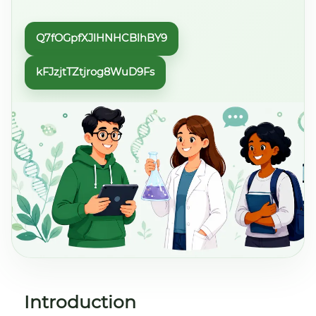
Q7fOGpfXJlHNHCBlhBY9
kFJzjtTZtjrog8WuD9Fs
Introduction