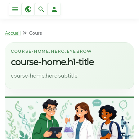
Accueil
Cours
COURSE-HOME.HERO.EYEBROW
course-home.h1-title
course-home.hero.subtitle