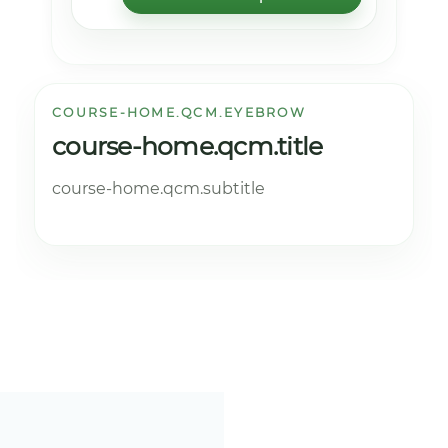
COURSE-HOME.QCM.EYEBROW
course-home.qcm.title
course-home.qcm.subtitle