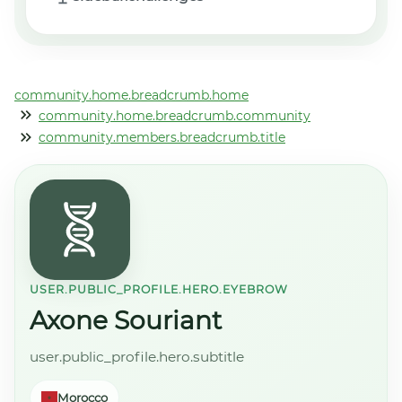
community.home.breadcrumb.home
community.home.breadcrumb.community
community.members.breadcrumb.title
USER.PUBLIC_PROFILE.HERO.EYEBROW
Axone Souriant
user.public_profile.hero.subtitle
Morocco