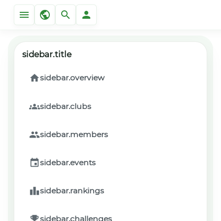
sidebar.title
sidebar.overview
sidebar.clubs
sidebar.members
sidebar.events
sidebar.rankings
sidebar.challenges