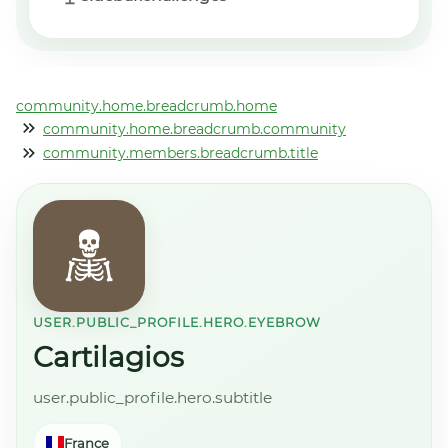
community.home.breadcrumb.home
community.home.breadcrumb.community
community.members.breadcrumb.title
USER.PUBLIC_PROFILE.HERO.EYEBROW
Cartilagios
user.public_profile.hero.subtitle
France