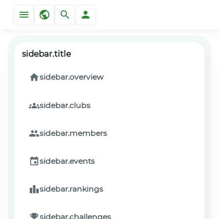
sidebar.title
sidebar.overview
sidebar.clubs
sidebar.members
sidebar.events
sidebar.rankings
sidebar.challenges