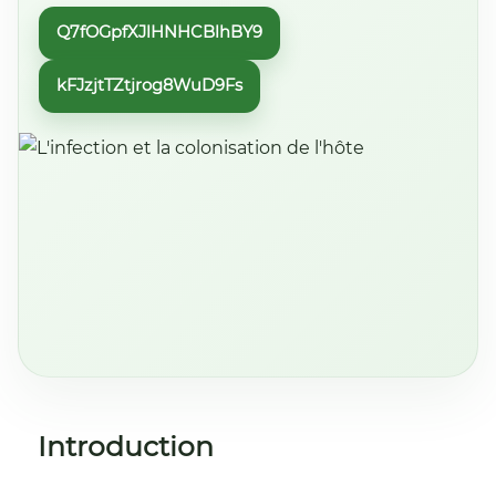
Q7fOGpfXJlHNHCBlhBY9
kFJzjtTZtjrog8WuD9Fs
Introduction