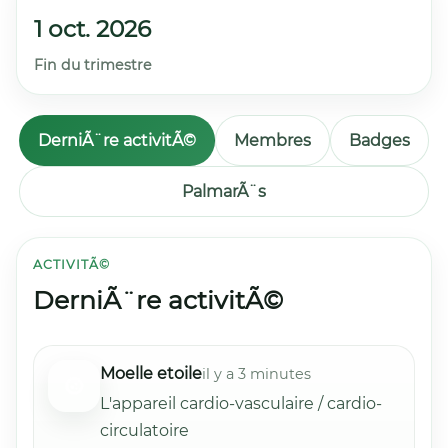
1 oct. 2026
Fin du trimestre
DerniÃ¨re activitÃ©
Membres
Badges
PalmarÃ¨s
ACTIVITÃ©
DerniÃ¨re activitÃ©
Moelle etoile
il y a 3 minutes
L'appareil cardio-vasculaire / cardio-
circulatoire