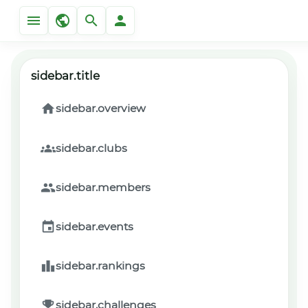
sidebar.title
sidebar.overview
sidebar.clubs
sidebar.members
sidebar.events
sidebar.rankings
sidebar.challenges