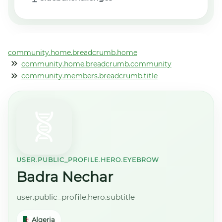
community.home.breadcrumb.home
community.home.breadcrumb.community
community.members.breadcrumb.title
USER.PUBLIC_PROFILE.HERO.EYEBROW
Badra Nechar
user.public_profile.hero.subtitle
Algeria